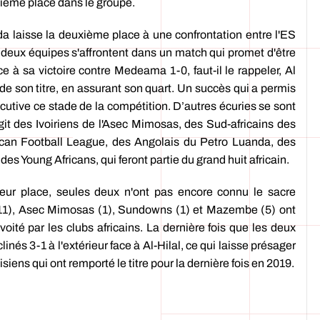
xième place dans le groupe.
da laisse la deuxième place à une confrontation entre l'ES
es deux équipes s'affrontent dans un match qui promet d'être
 à sa victoire contre Medeama 1-0, faut-il le rappeler, Al
 de son titre, en assurant son quart. Un succès qui a permis
cutive ce stade de la compétition. D’autres écuries se sont
agit des Ivoiriens de l'Asec Mimosas, des Sud-africains des
can Football League, des Angolais du Petro Luanda, des
 Young Africans, qui feront partie du grand huit africain.
 leur place, seules deux n'ont pas encore connu le sacre
 (11), Asec Mimosas (1), Sundowns (1) et Mazembe (5) ont
oité par les clubs africains. La dernière fois que les deux
inés 3-1 à l'extérieur face à Al-Hilal, ce qui laisse présager
ens qui ont remporté le titre pour la dernière fois en 2019.