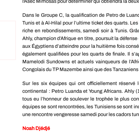
l'Asec Mimosas pour déterminer qui obtiendra la deu
Dans le Groupe C, la qualification de Petro de Luan
Tunis et à Al-Hilal pour l’ultime ticket des quarts. L
riche en rebondissements, samedi soir à Tunis. Grâce
Ahly, champion d’Afrique en titre, poursuit la défense
aux Égyptiens d’atteindre pour la huitième fois consé
également qualifiées pour les quarts de finale. Il s’
Mamelodi Sundowns et actuels vainqueurs de l’Afri
Congolais du TP Mazembe ainsi que des Tanzaniens des
Sur les six équipes qui ont officiellement réservé
continental : Petro Luanda et Young Africans. Ahly
tous eu l’honneur de soulever le trophée le plus conv
équipes se sont rencontrées, les Tunisiens se sont incl
une rencontre vengeresse samedi pour les cadors tunisi
Noah Djédjé