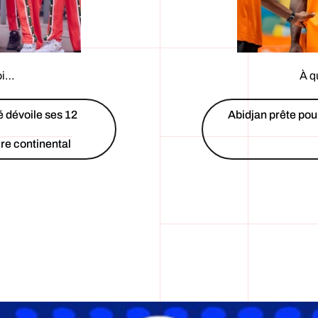
oi…
À q
 dévoile ses 12
Abidjan prête pour
re continental