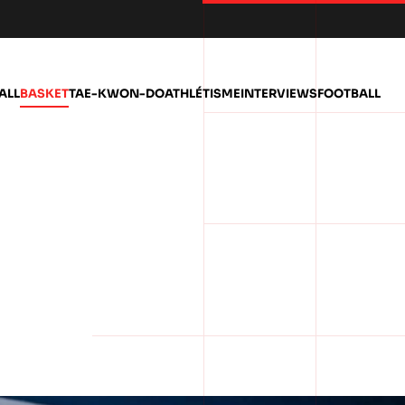
ALL
BASKET
TAE-KWON-DO
ATHLÉTISME
INTERVIEWS
FOOTBALL